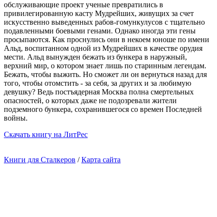
обслуживающие проект ученые превратились в
привилегированную касту Мудрейших, живущих за счет
искусственно выведенных рабов-гомункулусов с тщательно
подавленными боевыми генами. Однако иногда эти гены
просыпаются. Как проснулись они в некоем юноше по имени
Альд, воспитанном одной из Мудрейших в качестве орудия
мести. Альд вынужден бежать из бункера в наружный,
верхний мир, о котором знает лишь по старинным легендам.
Бежать, чтобы выжить. Но сможет ли он вернуться назад для
того, чтобы отомстить - за себя, за других и за любимую
девушку? Ведь постъядерная Москва полна смертельных
опасностей, о которых даже не подозревали жители
подземного бункера, сохранившегося со времен Последней
войны.
Cкачать книгу на ЛитРес
Книги для Сталкеров
/
Карта сайта