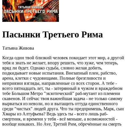
Пасынки Третьего Рима
Татьяна Живова
Когда один твой близкий человек покидает этот мир, а другой
тебя и знать не желает, впору решить, что хуже, чем теперь,
вряд ли будет. Однако судьба, словно желая добить,
подкидывает новые испытания. Внезапный плен, рабство,
арена, клетки с чудовищами. Полные брезгливости и
неприязни взгляды, направленные со всех сторон. А тебе -
всего пятнадцать лет, ты - затерянный в чужом и враждебном
тебе Большом Метро "экзотический" раб-мутант из племени
скавенов. И сейчас твоя важнейшая задача - не только самому
вырваться из неволи, но и вытащить оттуда единственного
среди "чистых" людей друга. Что ты предпримешь, Марк, сын
Хмары из Алтуфьева? Ведь здесь ты - всего лишь раб-
смертник, и времени у тебя - всё меньше, а возможностей -
вообще никаких. Но Ave, Третий Рим, обречённые на смерть