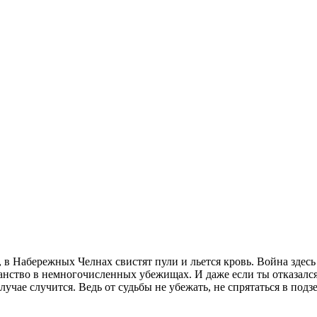
 Набережных Челнах свистят пули и льется кровь. Война здесь та
нство в немногочисленных убежищах. И даже если ты отказался о
лучае случится. Ведь от судьбы не убежать, не спрятаться в подз