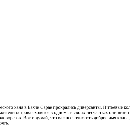
ымского хана в Бахче-Сарае прокрались диверсанты. Питьевые к
тели острова сходятся в одном - в своих несчастьях они винят
оловорезов. Вот и думай, что важнее: очистить доброе имя клан
оять.